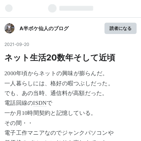
A半ボケ仙人のブログ
読者になる
2021
-
09
-
20
ネット生活20数年そして近頃
年頃からネットの興味が膨らんだ。
2000
一人暮らしには、格好の暇つぶしだった。
でも、あの当時、通信料が高額だった。
電話回線の
で
ISDN
一か月
時間契約と記憶している。
10
その間・・
電子工作マニアなのでジャンクパソコンや